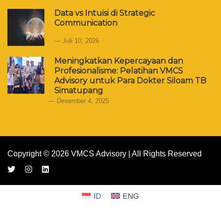
Data vs Intuisi di Strategic
Communication
Juli 10, 2026
Meningkatkan Kepercayaan dan
Profesionalisme: Pelatihan VMCS
Advisory untuk Para Dokter Siloam TB
Simatupang
Desember 4, 2025
Copyright © 2026 VMCS Advisory | All Rights Reserved
ID
ENG