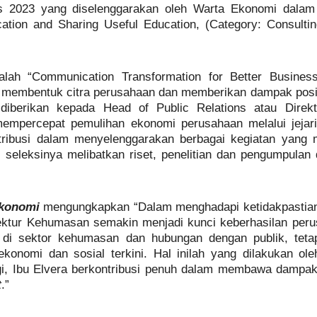
s 2023 yang diselenggarakan oleh Warta Ekonomi dalam 
ation and Sharing Useful Education, (Category: Consulti
lah “Communication Transformation for Better Busines
membentuk citra perusahaan dan memberikan dampak positi
i diberikan kepada Head of Public Relations atau Dire
empercepat pemulihan ekonomi perusahaan melalui jejar
kontribusi dalam menyelenggarakan berbagai kegiatan yan
 seleksinya melibatkan riset, penelitian dan pengumpula
Ekonomi
mengungkapkan “Dalam menghadapi ketidakpastia
rektur Kehumasan semakin menjadi kunci keberhasilan per
i sektor kehumasan dan hubungan dengan publik, tetap
konomi dan sosial terkini. Hal inilah yang dilakukan ole
ggi, Ibu Elvera berkontribusi penuh dalam membawa dampa
t
.”