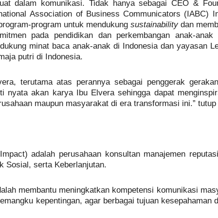
kuat dalam komunikasi. Tidak hanya sebagai CEO & Fo
rnational Association of Business Communicators (IABC) I
 program-program untuk mendukung
sustainability
dan membe
komitmen pada pendidikan dan perkembangan anak-anak 
kung minat baca anak-anak di Indonesia dan yayasan Let’
aja putri di Indonesia.
era, terutama atas perannya sebagai penggerak gerakan 
ti nyata akan karya Ibu Elvera sehingga dapat menginspir
erusahaan maupun masyarakat di era transformasi ini.” tutup
mpact) adalah perusahaan konsultan manajemen reputasi
Sosial, serta Keberlanjutan.
dalah membantu meningkatkan kompetensi komunikasi masy
emangku kepentingan, agar berbagai tujuan kesepahaman d