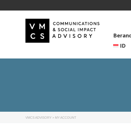
Beran
ID
VMCS ADVISORY
>
MY ACCOUNT