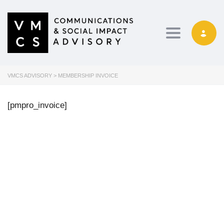
Toggle navig
VMCS ADVISORY
>
MEMBERSHIP INVOICE
[pmpro_invoice]