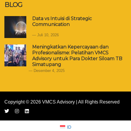
BLOG
Data vs Intuisi di Strategic
Communication
Juli 10, 2026
Meningkatkan Kepercayaan dan
Profesionalisme: Pelatihan VMCS
Advisory untuk Para Dokter Siloam TB
Simatupang
Desember 4, 2025
Copyright © 2026 VMCS Advisory | All Rights Reserved
ID